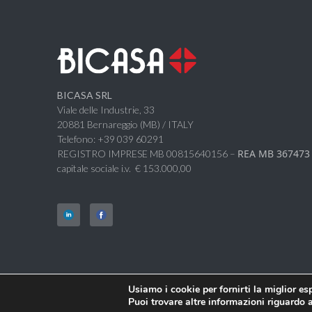
BICASA SRL
Viale delle Industrie, 33
20881 Bernareggio (MB) / ITALY
Telefono: +39 039 60291
REA MB 367473
REGISTRO IMPRESE MB 00815640156 –
capitale sociale i.v. € 153.000,00
Usiamo i cookie per fornirti la miglior e
© BICASA Srl - C.F. e P.IVA IT00815640156
Puoi trovare altre informazioni riguardo a