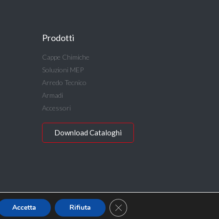
Prodotti
Cappe Chimiche
Soluzioni MEP
Arredo Tecnico
Armadi
Accessori
Download Cataloghi
Close GDPR Cookie Banner
Accetta
Rifiuta
Privacy Policy
Accessibilità Digitale