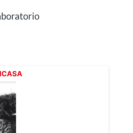
aboratorio
BICASA