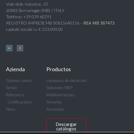
Viale delle Industrie, 33
20881 Bernareggio (MB) / ITALY
Telefono: +39 039 60291
REA MB 367473
REGISTRO IMPRESE MB 00815640156 –
capitale sociale i.v. € 153.000,00
Azienda
Productos
Quienes somos
campanas de extracción
Servizi
Soluciones MEP
References
Mobiliario técnico
Certificaciones
Armarios
News
Accesorios
Descargar
catálogos