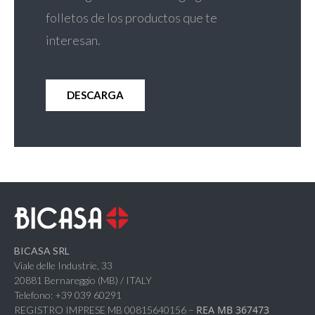
folletos de los productos que te
interesan.
DESCARGA
BICASA SRL
Viale delle Industrie, 33
20881 Bernareggio (MB) / ITALY
Telefono: +39 039 60291
REA MB 367473
REGISTRO IMPRESE MB 00815640156 –