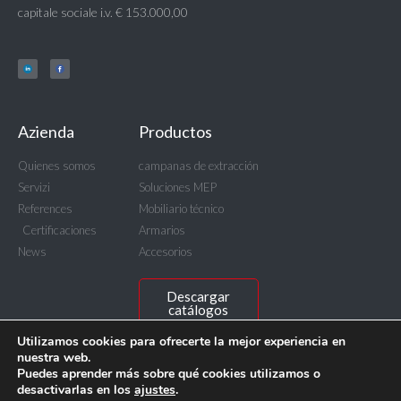
capitale sociale i.v. € 153.000,00
Azienda
Productos
Quienes somos
campanas de extracción
Servizi
Soluciones MEP
References
Mobiliario técnico
Certificaciones
Armarios
News
Accesorios
Descargar
catálogos
Utilizamos cookies para ofrecerte la mejor experiencia en
nuestra web.
Puedes aprender más sobre qué cookies utilizamos o
desactivarlas en los
ajustes
.
© BICASA Srl - C.F. e P.IVA IT00815640156