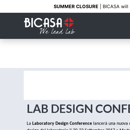
SUMMER CLOSURE
| BICASA will
LAB DESIGN CON
La
Laboratory Design Conference
lancerà una nuova c