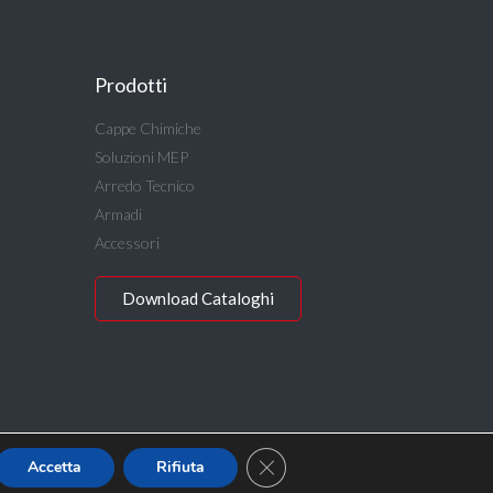
Prodotti
Cappe Chimiche
Soluzioni MEP
Arredo Tecnico
Armadi
Accessori
Download Cataloghi
Close GDPR Cookie Banner
Accetta
Rifiuta
Privacy Policy
Accessibilità Digitale