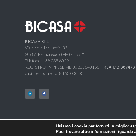
BICASA SRL
Viale delle Industrie, 33
20881 Bernareggio (MB) / ITALY
Telefono: +39 039 60291
REA MB 367473
REGISTRO IMPRESE MB 00815640156 –
capitale sociale i.v. € 153.000,00
Usiamo i cookie per fornirti la miglior e
© BICASA Srl - C.F. e P.IVA IT00815640156
Puoi trovare altre informazioni riguardo a