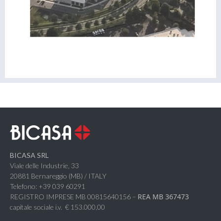
BICASA SRL
Viale delle Industrie, 33
20881 Bernareggio (MB) / ITALY
Telefono: +39 039 60291
REA MB 367473
REGISTRO IMPRESE MB 00815640156 –
capitale sociale i.v. € 153.000,00