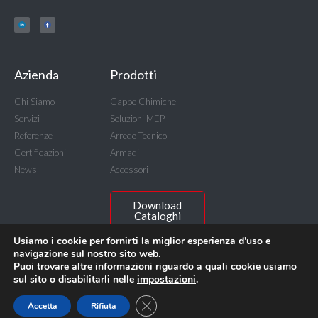
Azienda
Prodotti
Chi Siamo
Cappe Chimiche
Servizi
Soluzioni MEP
Referenze
Arredo Tecnico
Certificazioni
Armadi
News
Accessori
Download
Cataloghi
Usiamo i cookie per fornirti la miglior esperienza d'uso e
navigazione sul nostro sito web.
Puoi trovare altre informazioni riguardo a quali cookie usiamo
sul sito o disabilitarli nelle
impostazioni
.
© BICASA Srl - C.F. e P.IVA IT00815640156
Privacy Policy
Accessibilità Digitale
Close GDPR Cookie Banner
Accetta
Rifiuta