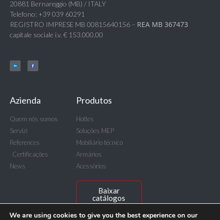
20881 Bernareggio (MB) / ITALY
Telefono: +39 039 60291
REA MB 367473
REGISTRO IMPRESE MB 00815640156 –
capitale sociale i.v. € 153.000,00
Azienda
Produtos
Quem nós somos
Hottes
Servizi
Soluções MEP
References
Mobiliário técnico
Certificações
Armários
News
Acessórios
Baixar
catálogos
We are using cookies to give you the best experience on our