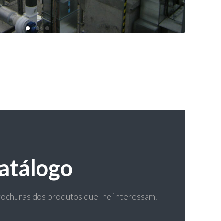
atálogo
brochuras dos produtos que lhe interessam.