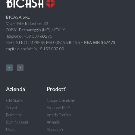
BICASA SRL
Viale delle Industrie, 33
20881 Bernareggio (MB) / ITALY
Telefono: +39 039 60291
REA MB 367473
REGISTRO IMPRESE MB 00815640156 –
capitale sociale i.v. € 153.000,00
Azienda
Prodotti
Chi Siamo
Cappe Chimiche
Servizi
Soluzioni MEP
Referenze
Arredo Tecnico
Certificazioni
Armadi
News
Accessori