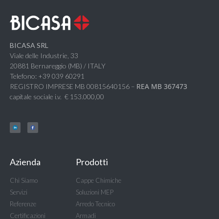
BICASA SRL
Viale delle Industrie, 33
20881 Bernareggio (MB) / ITALY
Telefono: +39 039 60291
REA MB 367473
REGISTRO IMPRESE MB 00815640156 –
capitale sociale i.v. € 153.000,00
Azienda
Prodotti
Chi Siamo
Cappe Chimiche
Servizi
Soluzioni MEP
Referenze
Arredo Tecnico
Certificazioni
Armadi