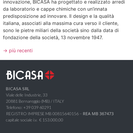
innovazione, BICASA ha progettato e realizzato arredi
da laboratorio e cappe chimiche con un’innata
predisposizione ad innovare. Il design e la qualità
italiana, associati alla massima cura verso il cliente,
sono le pietre miliari della società sino dalla data di
fondazione della società, 13 novembre 1947.
→
più recenti
BICASA SRL
Viale delle Industrie, 33
20881 Bernareggio (MB) / ITALY
Telefono: +39 039 60291
REA MB 367473
REGISTRO IMPRESE MB 00815640156 –
capitale sociale i.v. € 153.000,00