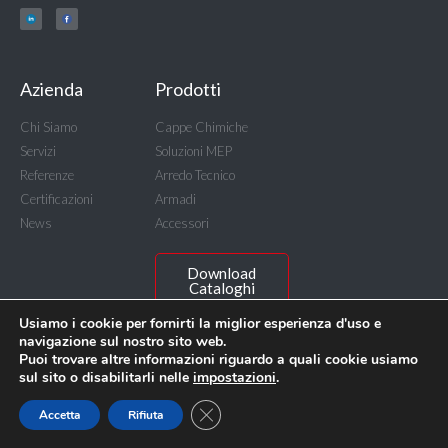
Azienda
Prodotti
Chi Siamo
Cappe Chimiche
Servizi
Soluzioni MEP
Referenze
Arredo Tecnico
Certificazioni
Armadi
News
Accessori
Download
Cataloghi
Usiamo i cookie per fornirti la miglior esperienza d'uso e
navigazione sul nostro sito web.
Puoi trovare altre informazioni riguardo a quali cookie usiamo
sul sito o disabilitarli nelle
impostazioni
.
© BICASA Srl - C.F. e P.IVA IT00815640156
Privacy Policy
Accessibilità Digitale
Close GDPR Cookie Banner
Accetta
Rifiuta