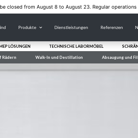
 be closed from August 8 to August 23. Regular operations
ind
Produkte
Dienstleistungen
Referenzen
N
MEP LÖSUNGEN
TECHNISCHE LABORMÖBEL
SCHRӒN
uf Rӓdern
Walk-In und Destillation
Absaugung und Fil