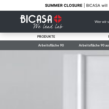
SUMMER CLOSURE
| BICASA will
Wer wir s
PRODUKTE
LABORABZÜGE
Arbeitsflӓche 90
Arbeitsflӓche 90 a