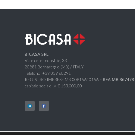
BICASA SRL
Viale delle Industrie, 33
20881 Bernareggio (MB) / ITALY
Telefono: +39 039 60291
REA MB 367473
REGISTRO IMPRESE MB 00815640156 –
capitale sociale i.v. € 153.000,00