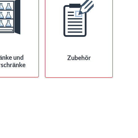
ӓnke und
Zubehör
rschrӓnke