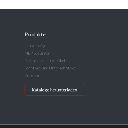
Produkte
Laborabzüge
MEP Lösungen
Technische Labormöbel
Schrӓnke und Unterschrӓnke
Zubehör
Kataloge herunterladen