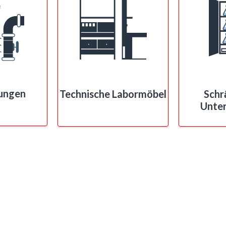
ungen
Technische Labormöbel
Schr
Unte