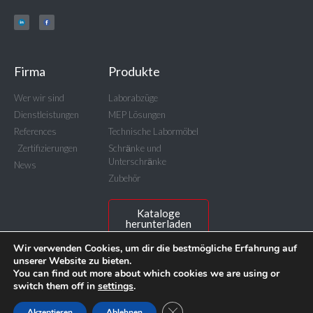
Firma
Produkte
Wer wir sind
Laborabzüge
Dienstleistungen
MEP Lösungen
References
Technische Labormöbel
Zertifizierungen
Schrӓnke und
Unterschrӓnke
News
Zubehör
Kataloge
herunterladen
Wir verwenden Cookies, um dir die bestmögliche Erfahrung auf
unserer Website zu bieten.
You can find out more about which cookies we are using or
switch them off in
settings
.
© BICASA Srl - C.F. e P.IVA IT00815640156
Privacy Policy
GDPR Cookie-Banner schließen
Akzeptieren
Ablehnen