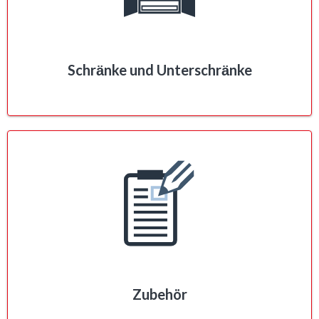
Schrӓnke und Unterschrӓnke
Zubehör