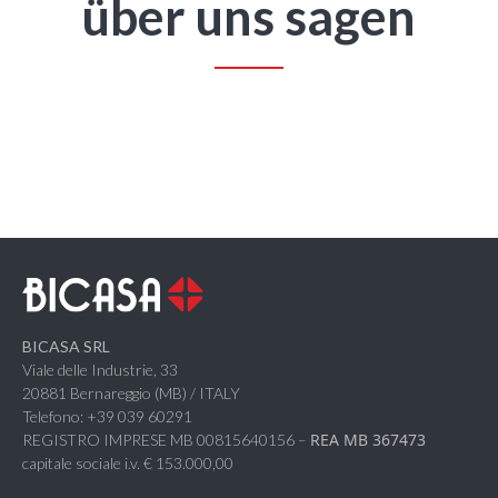
über uns sagen
BICASA SRL
Viale delle Industrie, 33
20881 Bernareggio (MB) / ITALY
Telefono: +39 039 60291
REA MB 367473
REGISTRO IMPRESE MB 00815640156 –
capitale sociale i.v. € 153.000,00