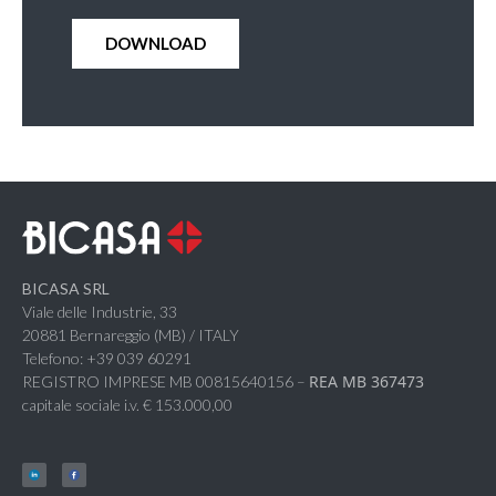
DOWNLOAD
BICASA SRL
Viale delle Industrie, 33
20881 Bernareggio (MB) / ITALY
Telefono: +39 039 60291
REA MB 367473
REGISTRO IMPRESE MB 00815640156 –
capitale sociale i.v. € 153.000,00