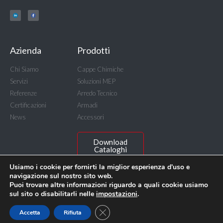
Azienda
Prodotti
Chi Siamo
Cappe Chimiche
Servizi
Soluzioni MEP
Referenze
Arredo Tecnico
Certificazioni
Armadi
News
Accessori
Download
Cataloghi
Usiamo i cookie per fornirti la miglior esperienza d'uso e
navigazione sul nostro sito web.
Puoi trovare altre informazioni riguardo a quali cookie usiamo
sul sito o disabilitarli nelle
impostazioni
.
© BICASA Srl - C.F. e P.IVA IT00815640156
Privacy Policy
Accessibilità Digitale
Close GDPR Cookie Banner
Accetta
Rifiuta