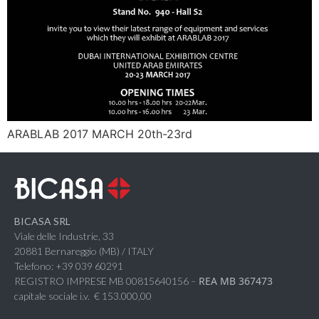
ARABLAB 2017 MARCH 20th-23rd
BICASA SRL
Viale delle Industrie, 33
20881 Bernareggio (MB) / ITALY
Telefono: +39 039 60291
REA MB 367473
REGISTRO IMPRESE MB 00815640156 –
capitale sociale i.v. € 153.000,00