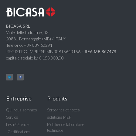
BICASA SRL
Viale delle Industrie, 33
20881 Bernareggio (MB) / ITALY
Telefono: +39 039 60291
REA MB 367473
REGISTRO IMPRESE MB 00815640156 –
capitale sociale i.v. € 153.000,00
Entreprise
Produits
Qui nous sommes
Sorbonnes et hottes
Service
solutions MEP
Les références
Mobilier de laboratoire
technique
Certifications