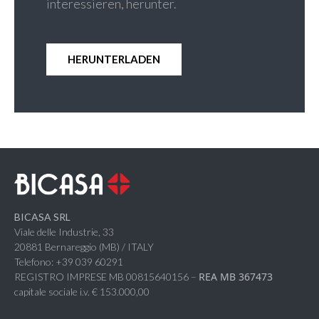
interessieren, herunter.
HERUNTERLADEN
BICASA SRL
Viale delle Industrie, 33
20881 Bernareggio (MB) / ITALY
Telefono: +39 039 60291
REA MB 367473
REGISTRO IMPRESE MB 00815640156 –
capitale sociale i.v. € 153.000,00