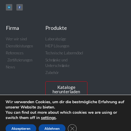
Firma
Produkte
Wer wir sind
Laborabzüge
Dienstleistungen
MEP Lösungen
References
Technische Labormöbel
Zertifizierungen
Schrӓnke und
Unterschrӓnke
News
Zubehör
Kataloge
herunterladen
Wir verwenden Cookies, um dir die bestmögliche Erfahrung auf
unserer Website zu bieten.
You can find out more about which cookies we are using or
switch them off in
settings
.
© BICASA Srl - C.F. e P.IVA IT00815640156
Privacy Policy
GDPR Cookie-Banner schließen
Akzeptieren
Ablehnen